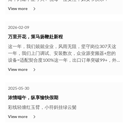
View more
2026-02-09
万里开花，策马扬鞭赴新程
这一年，我们兢兢业业，风雨无阻，坚守岗位307天这
一年，我们上门调试、安装数次，众业源变频器+您的
设备=适配契合度100%这一年，出口订单突破99+，外
贸虽非主场，我们却始终不负客户期许，您有需求，我
View more
们帮您实现2月7日晚，图兰朵国际会议中心，众业源电
气20···
2025-05-30
浓情端午，纵享愉快假期
彩线轻缠红玉臂，小符斜挂绿云鬓
View more